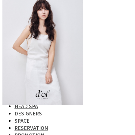
예약문의 02.540.7633
서울 강남구 논현로140길 28 1, 2층
10:00 - 18:30 (월 휴무)
Copyright 2026 ©
D. of dosan
BRAND
STYLE
월간 디오브
Hair Trend
SHORT
BOB
MEDIUM
LONG
HEAD SPA
DESIGNERS
SPACE
RESERVATION
PROMOTION