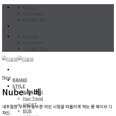
Skip
Contact
to
10시 open
content
02-540-7633
Contact
10시 open
02-540-7633
New
BRAND
STYLE
Nube 누베
월간 디오브
Hair Trend
SHORT
내추럴한 무드의 순수한 어린 시절을 떠올리게 하는 롱 웨이브 디
BOB
자인.