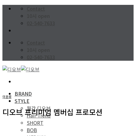
Skip
Contact
to
10시 open
content
02-540-7633
Contact
10시 open
02-540-7633
BRAND
미분류
STYLE
월간 디오브
디오브 프리미엄 멤버십 프로모션
Hair Trend
SHORT
BOB