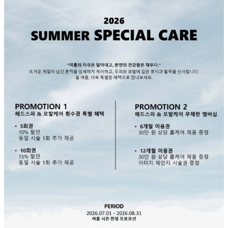
STYLE
월간 디오브
Hair Trend
SHORT
BOB
MEDIUM
LONG
HEAD SPA
DESIGNERS
SPACE
RESERVATION
PROMOTION