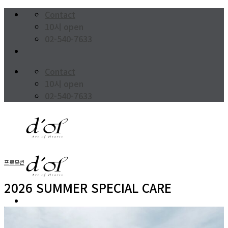
Skip
Contact
to
10시 open
content
02-540-7633
Contact
10시 open
02-540-7633
프로모션
2026 SUMMER SPECIAL CARE
BRAND