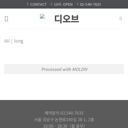
Skip
CONTACT
10시 OPEN
02-540-7633
to
content
AII
|
long
Processed with MOLDIV
예약문의 02.540.7633
서울 강남구 논현로140길 28 1, 2층
10:00 - 18:30 (월 휴무)