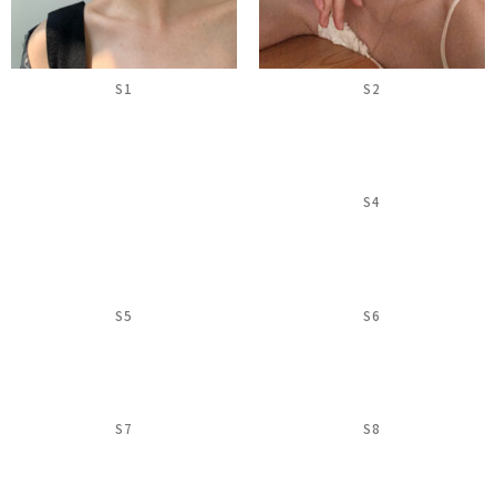
S1
S2
S4
S5
S6
S7
S8