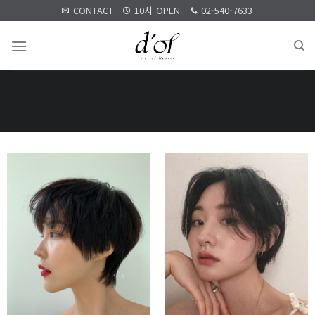
Skip
CONTACT
10시 OPEN
02-540-7633
to
content