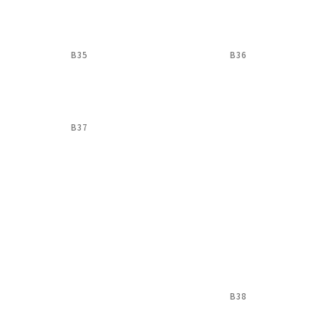
B35
B36
B37
B38
L53
L54
L55
L57