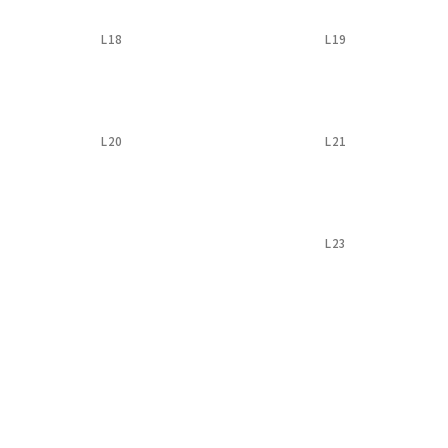
L18
L19
L20
L21
L23