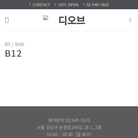
Skip
CONTACT
10시 OPEN
02-540-7633
to
content
AII
|
bob
B12
예약문의 02.540.7633
서울 강남구 논현로140길 28 1, 2층
10:00 - 18:30 (월 휴무)