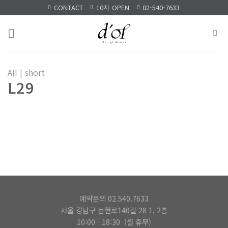
Skip
CONTACT
10시 OPEN
02-540-7633
to
content
AII
|
short
L29
예약문의 02.540.7633
서울 강남구 논현로140길 28 1, 2층
10:00 - 18:30 (월 휴무)