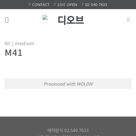
Skip
CONTACT
10시 OPEN
02-540-7633
to
content
AII
|
medium
M41
Processed with MOLDIV
예약문의 02.540.7633